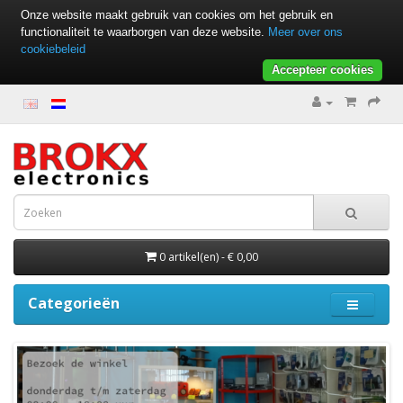
Onze website maakt gebruik van cookies om het gebruik en
functionaliteit te waarborgen van deze website.
Meer over ons
cookiebeleid
Accepteer cookies
0 artikel(en) - € 0,00
Categorieën