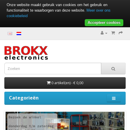
Onze website maakt gebruik van cookies om het gebruik en
functionaliteit te waarborgen van deze website.
Meer over ons
cookiebeleid
Accepteer cookies
0 artikel(en) - € 0,00
Categorieën