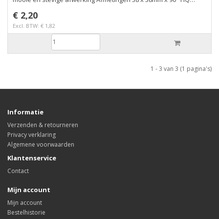
Power model: VDAC21
€ 2,20
Excl. BTW: € 1,82
1 - 3 van 3 (1 pagina's)
Informatie
Verzenden & retourneren
Privacy verklaring
Algemene voorwaarden
Klantenservice
Contact
Mijn account
Mijn account
Bestelhistorie