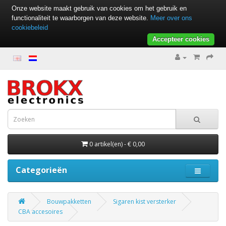
Onze website maakt gebruik van cookies om het gebruik en
functionaliteit te waarborgen van deze website.
Meer over ons
cookiebeleid
Accepteer cookies
0 artikel(en) - € 0,00
Categorieën
Bouwpakketten
Sigaren kist versterker
CBA accesoires