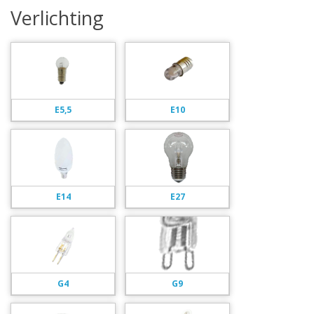
Verlichting
E5,5
E10
E14
E27
G4
G9