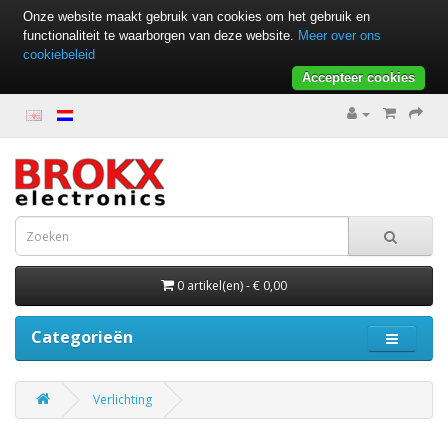
Onze website maakt gebruik van cookies om het gebruik en
functionaliteit te waarborgen van deze website.
Meer over ons
cookiebeleid
Accepteer cookies
0 artikel(en) - € 0,00
Categorieën
Verlichting