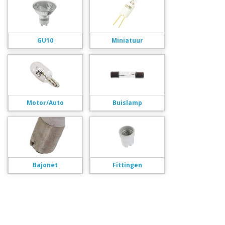
GU10
Miniatuur
Motor/Auto
Buislamp
Bajonet
Fittingen