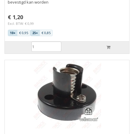
bevestigd kan worden
€ 1,20
Excl. BTW: € 0,99
€ 0,95
€ 0,85
10+
25+