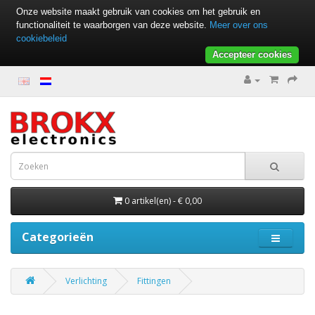
Onze website maakt gebruik van cookies om het gebruik en
functionaliteit te waarborgen van deze website.
Meer over ons
cookiebeleid
Accepteer cookies
0 artikel(en) - € 0,00
Categorieën
Verlichting
Fittingen