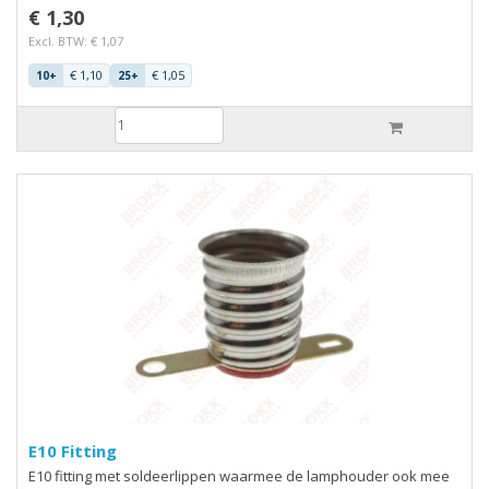
€ 1,30
Excl. BTW: € 1,07
€ 1,10
€ 1,05
10+
25+
E10 Fitting
E10 fitting met soldeerlippen waarmee de lamphouder ook mee