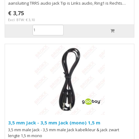
aansluiting TRRS audio jack Tip is Links audio, Ring1 is Rechts
audio, Ring2 is Ground en Sleeve is Microfoon headset (groen)
€ 3,75
microfoon (rood) lengte 30 cm
Excl. BTW: € 3,10
3,5 mm Jack - 3,5 mm Jack (mono) 1,5 m
3,5 mm male Jack - 3,5 mm male Jack kabelkleur & jack zwart
lengte 1,5 m mono