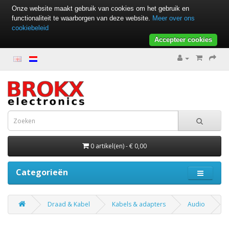
Onze website maakt gebruik van cookies om het gebruik en
functionaliteit te waarborgen van deze website.
Meer over ons
cookiebeleid
Accepteer cookies
0 artikel(en) - € 0,00
Categorieën
Draad & Kabel
Kabels & adapters
Audio