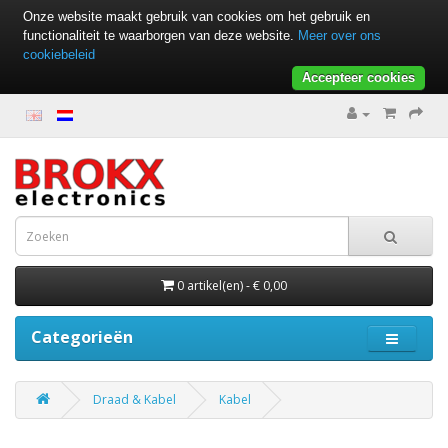
Onze website maakt gebruik van cookies om het gebruik en
functionaliteit te waarborgen van deze website.
Meer over ons
cookiebeleid
Accepteer cookies
0 artikel(en) - € 0,00
Categorieën
Draad & Kabel
Kabel