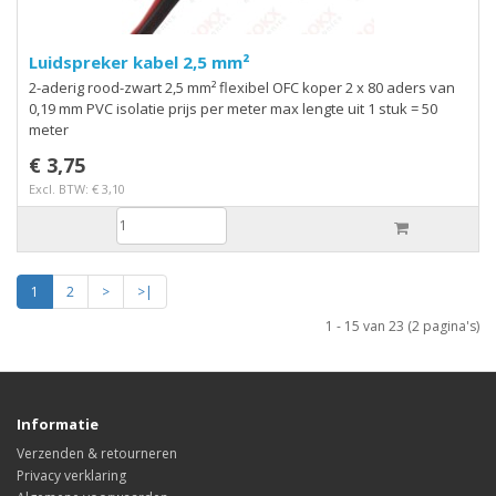
Luidspreker kabel 2,5 mm²
2-aderig rood-zwart 2,5 mm² flexibel OFC koper 2 x 80 aders van
0,19 mm PVC isolatie prijs per meter max lengte uit 1 stuk = 50
meter
€ 3,75
Excl. BTW: € 3,10
1
2
>
>|
1 - 15 van 23 (2 pagina's)
Informatie
Verzenden & retourneren
Privacy verklaring