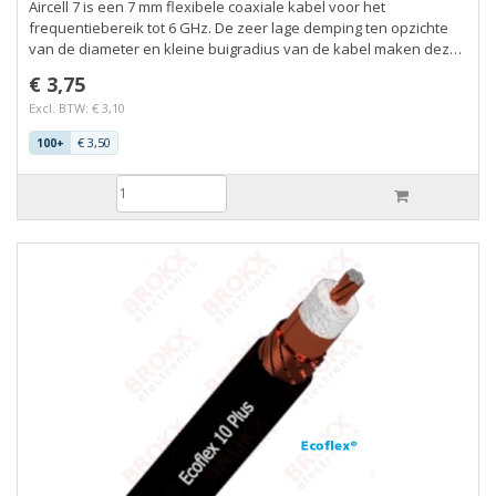
Aircell 7 is een 7 mm flexibele coaxiale kabel voor het
frequentiebereik tot 6 GHz. De zeer lage demping ten opzichte
van de diameter en kleine buigradius van de kabel maken deze
voor vele toepassingen in de hoogfrequenttechniek interessant.
€ 3,75
De relatief lage demping van de Aircell 7 wordt bereikt door een
Excl. BTW: € 3,10
verliesarme PE compound met een diëlektrisch gasgehalte van
meer dan 70%. Het materiaal is ook bestand tegen vocht.
€ 3,50
100+