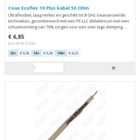
Coax Ecoflex 10 Plus kabel 50 Ohm
Ultraflexibel, laag verlies en geschikt tot 8 GHz Geavanceerde
technieken, gecombineerd met een PE-LLC diëlektricum met een
schuimvorming van 70% zorgen voor een zeer lage demping.
Door gebruik te maken van een unieke constructie heeft deze
€ 6,85
kabel zowel in demping als mechanisch uitstekende resultaten.
Excl. BTW: € 5,66
De flexibiliteit wordt o.a. verkregen door een kern die bestaat uit
7 flexibele aders van aluminium met een koperen buitenlaag.
€ 6,50
€ 6,28
€ 6,25
25+
50+
100+
Hierdoor wordt het lage gewicht van aluminium gecombineerd
met de goe