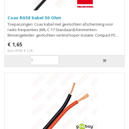
Coax RG58 kabel 50 Ohm
Toepassingen: Coax kabel met gevlochten afscherming voor
radio frequenties (MIL-C-17 Standaard) Kenmerken:
Binnengeleider: gevlochten vertind koper Isolatie: Compact PE
Afscherming: Gevlochten, vertind koper Buitenmantel: PVC, kleur
€ 1,65
zwart Demping 100 200 500 800 1000 MHz 17 24 39 51 56 db/100mt
Excl. BTW: € 1,36
Helukabel RG 58 CU Binnengeleider isolatie Ø 2,95 mm Kabel Ø
4,95 mm