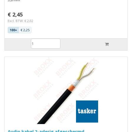
€ 2,45
Excl. BTW: € 2,02
€ 2,25
100+
Audio kabel 2-aderig afgeschermd