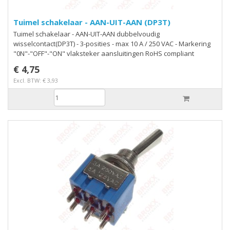
Tuimel schakelaar - AAN-UIT-AAN (DP3T)
Tuimel schakelaar - AAN-UIT-AAN dubbelvoudig
wisselcontact(DP3T) - 3-posities - max 10 A / 250 VAC - Markering
"0N"-"OFF"-"ON" vlaksteker aansluitingen RoHS compliant
€ 4,75
Excl. BTW: € 3,93