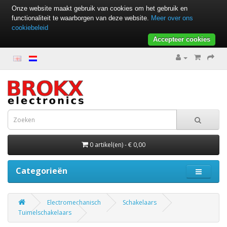
Onze website maakt gebruik van cookies om het gebruik en
functionaliteit te waarborgen van deze website.
Meer over ons
cookiebeleid
Accepteer cookies
0 artikel(en) - € 0,00
Categorieën
Electromechanisch
Schakelaars
Tuimelschakelaars