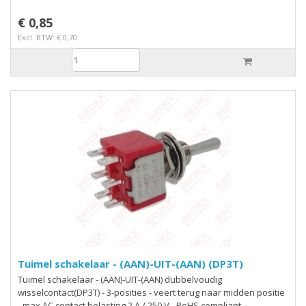
€ 0,85
Excl. BTW: € 0,70
Tuimel schakelaar - (AAN)-UIT-(AAN) (DP3T)
Tuimel schakelaar - (AAN)-UIT-(AAN) dubbelvoudig
wisselcontact(DP3T) - 3-posities - veert terug naar midden positie
- max AC contact belasting 2 A / 250 V - RoHS compliant