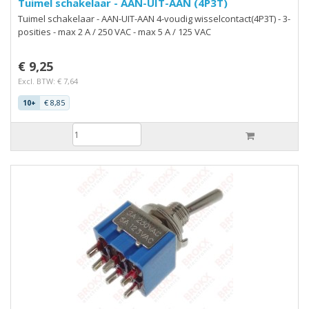
Tuimel schakelaar - AAN-UIT-AAN (4P3T)
Tuimel schakelaar - AAN-UIT-AAN 4-voudig wisselcontact(4P3T) - 3-
posities - max 2 A / 250 VAC - max 5 A / 125 VAC
€ 9,25
Excl. BTW: € 7,64
€ 8,85
10+