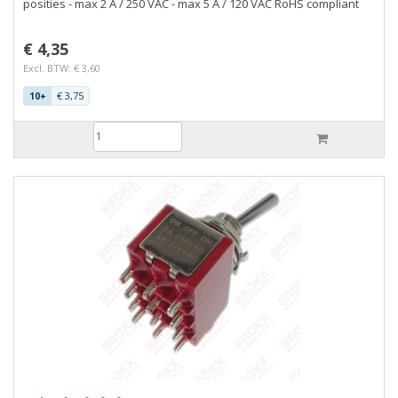
posities - max 2 A / 250 VAC - max 5 A / 120 VAC RoHS compliant
€ 4,35
Excl. BTW: € 3,60
€ 3,75
10+