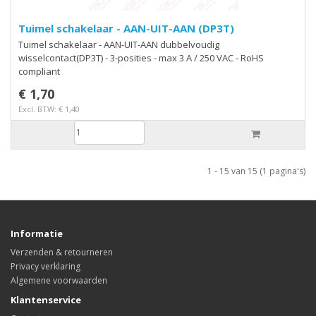
Tuimel schakelaar - AAN-UIT-AAN (DP3T)
Tuimel schakelaar - AAN-UIT-AAN dubbelvoudig
wisselcontact(DP3T) - 3-posities - max 3 A / 250 VAC - RoHS
compliant
€ 1,70
Excl. BTW: € 1,40
1 - 15 van 15 (1 pagina's)
Informatie
Verzenden & retourneren
Privacy verklaring
Algemene voorwaarden
Klantenservice