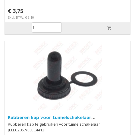
€ 3,75
Excl. BTW: € 3,10
Rubberen kap voor tuimelschakelaar
[ELEC2057/4412]
Rubberen kap te gebruiken voor tuimelschakelaar
[ELEC2057/ELEC4412]