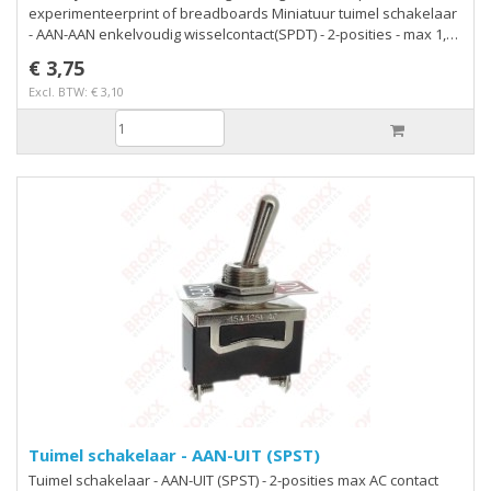
experimenteerprint of breadboards Miniatuur tuimel schakelaar
- AAN-AAN enkelvoudig wisselcontact(SPDT) - 2-posities - max 1,5
A / 250 VAC of 3 A / 28 VDC - RoHS compliant
€ 3,75
Excl. BTW: € 3,10
Tuimel schakelaar - AAN-UIT (SPST)
Tuimel schakelaar - AAN-UIT (SPST) - 2-posities max AC contact