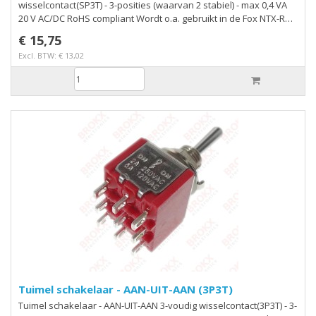
wisselcontact(SP3T) - 3-posities (waarvan 2 stabiel) - max 0,4 VA
20 V AC/DC RoHS compliant Wordt o.a. gebruikt in de Fox NTX-R
beetverklikker, ookwel beetdetector of pieper voor
€ 15,75
karpervissers
Excl. BTW: € 13,02
Tuimel schakelaar - AAN-UIT-AAN (3P3T)
Tuimel schakelaar - AAN-UIT-AAN 3-voudig wisselcontact(3P3T) - 3-