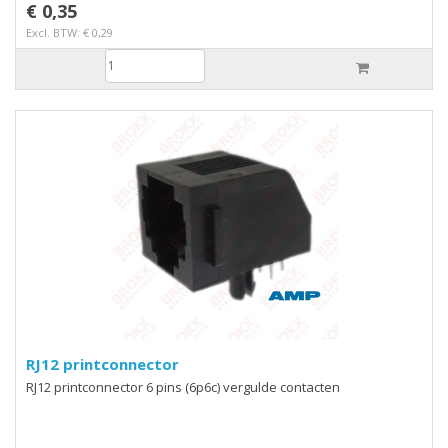
€ 0,35
Excl. BTW: € 0,29
RJ12 printconnector
RJ12 printconnector 6 pins (6p6c) vergulde contacten