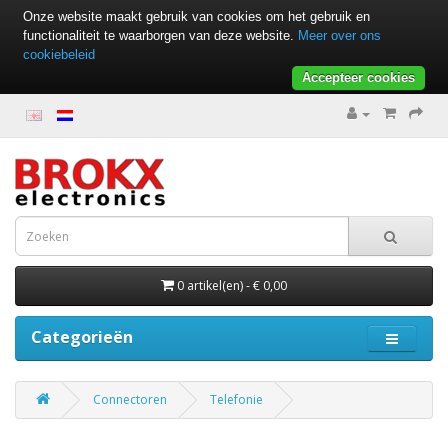
Onze website maakt gebruik van cookies om het gebruik en
functionaliteit te waarborgen van deze website.
Meer over ons
cookiebeleid
Accepteer cookies
0 artikel(en) - € 0,00
Categorieën
Connectoren
Telefonie