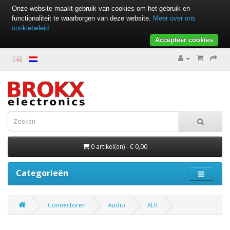
Onze website maakt gebruik van cookies om het gebruik en
functionaliteit te waarborgen van deze website.
Meer over ons
cookiebeleid
Accepteer cookies
0 artikel(en) - € 0,00
Categorieën
Connectoren
Audio
XLR