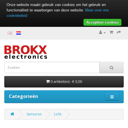
Onze website maakt gebruik van cookies om het gebruik en
functionaliteit te waarborgen van deze website.
Meer over ons
cookiebeleid
Accepteer cookies
0 artikel(en) - € 0,00
Categorieën
Sensoren
Licht