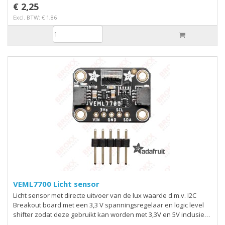
€ 2,25
Excl. BTW: € 1,86
VEML7700 Licht sensor
Licht sensor met directe uitvoer van de lux waarde d.m.v. I2C
Breakout board met een 3,3 V spanningsregelaar en logic level
shifter zodat deze gebruikt kan worden met 3,3V en 5V inclusief
header Adafruit VEML7700