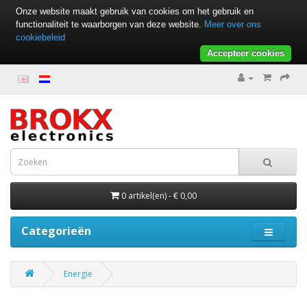
Onze website maakt gebruik van cookies om het gebruik en
functionaliteit te waarborgen van deze website.
Meer over ons
cookiebeleid
Accepteer cookies
0 artikel(en) - € 0,00
Categorieën
Energie