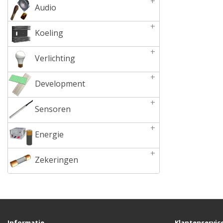
+
Audio
+
Koeling
+
Verlichting
+
Development
+
Sensoren
+
Energie
+
Zekeringen
Informatie
Klantenservic