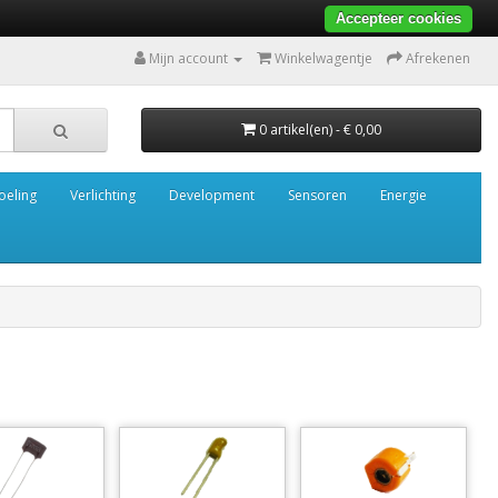
Accepteer cookies
Mijn account
Winkelwagentje
Afrekenen
0 artikel(en) - € 0,00
oeling
Verlichting
Development
Sensoren
Energie