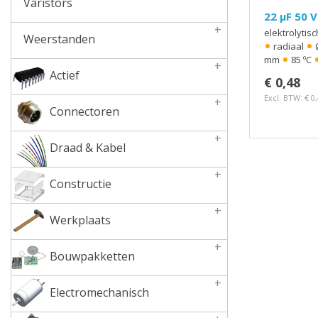
Varistors
22 µF 50 V
+
elektrolytis
Weerstanden
•
•
radiaal
•
mm
85 ºC
+
Actief
€ 0,48
Excl. BTW: € 0
+
Connectoren
+
Draad & Kabel
+
Constructie
+
Werkplaats
+
Bouwpakketten
+
Electromechanisch