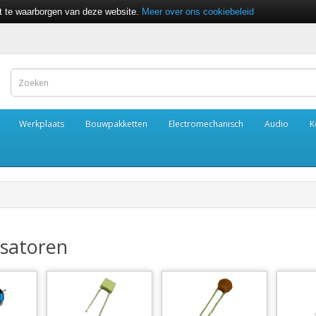
it te waarborgen van deze website.
Meer over ons cookiebeleid
Werkplaats
Bouwpakketten
Electromechanisch
Audio
K
satoren