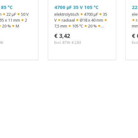
 85 ºC
4700 µF 35 V 105 ºC
22
•
•
•
•
ch
22 µF
50 V
elektrolytisch
4700 µF
35
ele
•
•
•
•
•
Ø5 x 11 mm
2
V
radiaal
Ø18 x 40 mm
r
•
•
•
•
•
20 %
M
7,5 mm
105 ºC
20 %
m
kleine afmetingen, lage
•
€ 3,42
€ 
impedantie
PW
,40
Excl. BTW: € 2,83
Exc