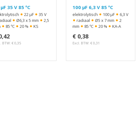
 µF 35 V 85 ºC
100 µF 6,3 V 85 ºC
•
•
•
•
ktrolytisch
22 µF
35 V
elektrolytisch
100 µF
6,3 V
•
•
•
•
•
adiaal
Ø6,3 x 5 mm
2,5
radiaal
Ø5 x 7 mm
2
•
•
•
•
•
•
m
85 ºC
20 %
KS
mm
85 ºC
20 %
KA-A
0,42
€ 0,38
l. BTW: € 0,35
Excl. BTW: € 0,31