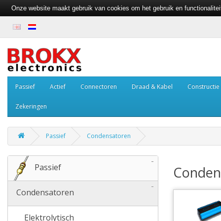
Onze website maakt gebruik van cookies om het gebruik en functionalite
Passief
Actief
Connectoren
Draad & Kabel
Constructie
Zekeringen
Passief
Condensatoren
-
Passief
Conden
-
Condensatoren
Elektrolytisch