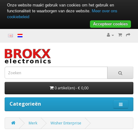
Onze website maakt gebruik van cookies om het gebruik en
functionaliteit te waarborgen van deze website.
Meer over ons
cookiebeleid
Accepteer cookies
0 artikel(en) - € 0,00
Categorieën
Merk
Wisher Enterprise