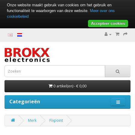
Onze website maakt gebruik van cookies om het gebruik en
functionaliteit te waarborgen van deze website.
Meer over ons
cookiebeleid
Accepteer cookies
0 artikel(en) - € 0,00
Categorieën
Merk
Fixpoint