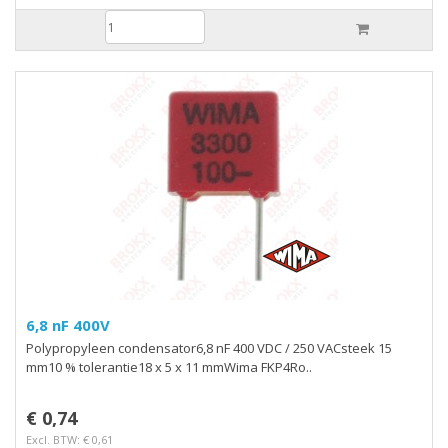
6,8 nF 400V
Polypropyleen condensator6,8 nF 400 VDC / 250 VACsteek 15
mm10 % tolerantie18 x 5 x 11 mmWima FKP4Ro..
€ 0,74
Excl. BTW: € 0,61