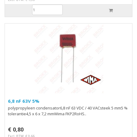
6,8 nF 63V 5%
polypropyleen condensator6,8 nF 63 VDC / 40 VACsteek 5 mm5 %
tolerantie4,5 x 6 x 7,2 mmWima FKP2RoHS..
€ 0,80
Excl. BTW: € 0,66