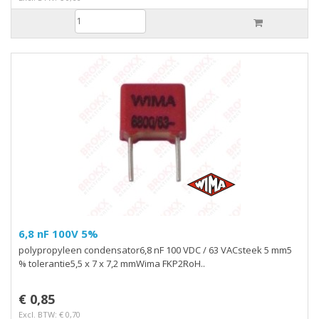
6,8 nF 100V 5%
polypropyleen condensator6,8 nF 100 VDC / 63 VACsteek 5 mm5
% tolerantie5,5 x 7 x 7,2 mmWima FKP2RoH..
€ 0,85
Excl. BTW: € 0,70