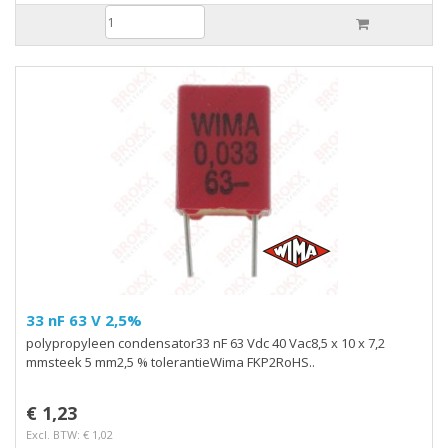
33 nF 63 V 2,5%
polypropyleen condensator33 nF 63 Vdc 40 Vac8,5 x 10 x 7,2
mmsteek 5 mm2,5 % tolerantieWima FKP2RoHS..
€ 1,23
Excl. BTW: € 1,02