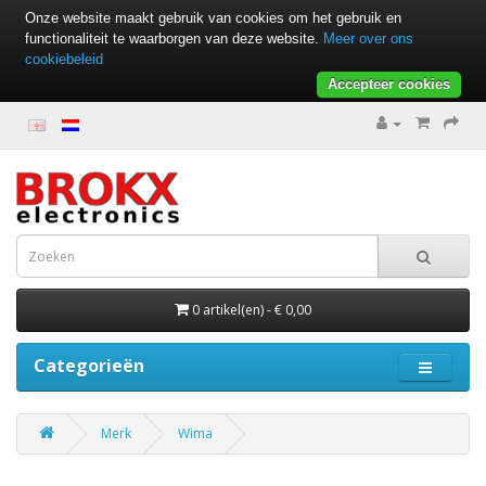
Onze website maakt gebruik van cookies om het gebruik en
functionaliteit te waarborgen van deze website.
Meer over ons
cookiebeleid
Accepteer cookies
0 artikel(en) - € 0,00
Categorieën
Merk
Wima