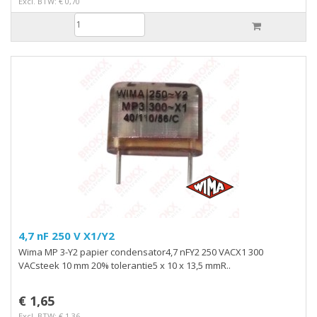
Excl. BTW: € 0,70
4,7 nF 250 V X1/Y2
Wima MP 3-Y2 papier condensator4,7 nFY2 250 VACX1 300
VACsteek 10 mm 20% tolerantie5 x 10 x 13,5 mmR..
€ 1,65
Excl. BTW: € 1,36