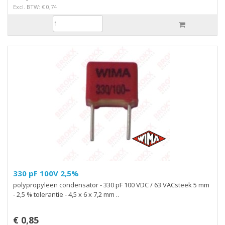
Excl. BTW: € 0,74
330 pF 100V 2,5%
polypropyleen condensator - 330 pF 100 VDC / 63 VACsteek 5 mm
- 2,5 % tolerantie - 4,5 x 6 x 7,2 mm ..
€ 0,85