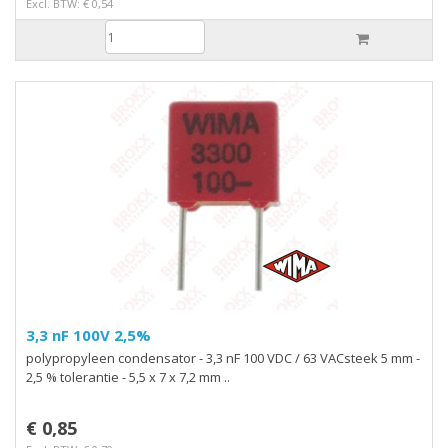
Excl. BTW: € 0,54
3,3 nF 100V 2,5%
polypropyleen condensator - 3,3 nF 100 VDC / 63 VACsteek 5 mm -
2,5 % tolerantie - 5,5 x 7 x 7,2 mm ..
€ 0,85