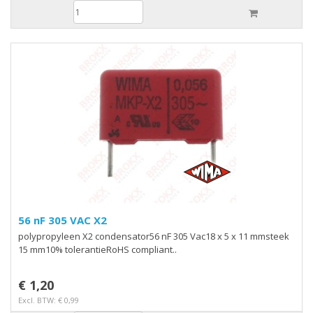
56 nF 305 VAC X2
polypropyleen X2 condensator56 nF 305 Vac18 x 5 x 11 mmsteek
15 mm10% tolerantieRoHS compliant..
€ 1,20
Excl. BTW: € 0,99