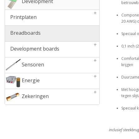
Development
betrouwb
+
Component
Printplaten
20 AWG) 
Breadboards
Speciaal 
+
0,1 inch 
Development boards
Comfortab
+
Sensoren
krijgen
+
Duurzame 
Energie
Met hoogw
+
Zekeringen
tegen slij
Speciaal 
inclusief steekbr