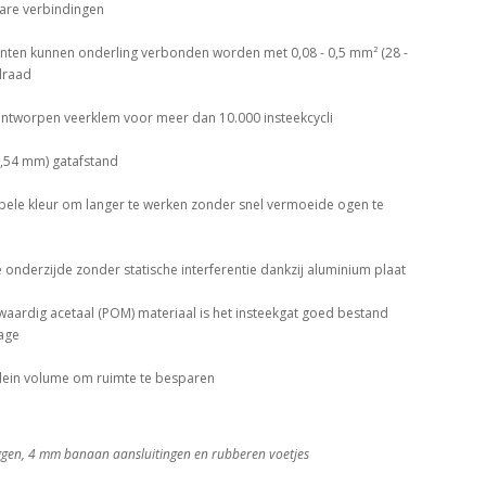
are verbindingen
en kunnen onderling verbonden worden met 0,08 - 0,5 mm² (28 -
draad
ontworpen veerklem voor meer dan 10.000 insteekcycli
(2,54 mm) gatafstand
ele kleur om langer te werken zonder snel vermoeide ogen te
onderzijde zonder statische interferentie dankzij aluminium plaat
aardig acetaal (POM) materiaal is het insteekgat goed bestand
tage
klein volume om ruimte te besparen
uggen, 4 mm banaan aansluitingen en rubberen voetjes