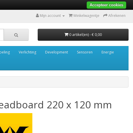
Accepteer cookies
Mijn account
Winkelwagentje
Afrekenen
0 artikel(en) - € 0,00
oeling
Verlichting
Development
Sensoren
Energie
eadboard 220 x 120 mm