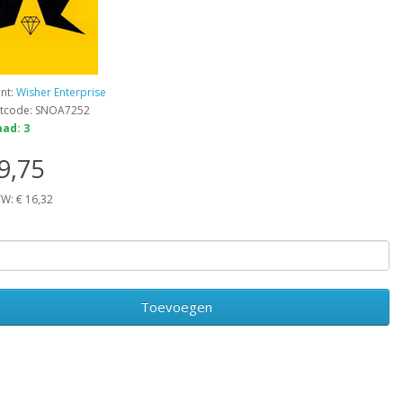
ant:
Wisher Enterprise
tcode: SNOA7252
ad: 3
9,75
TW: € 16,32
Toevoegen