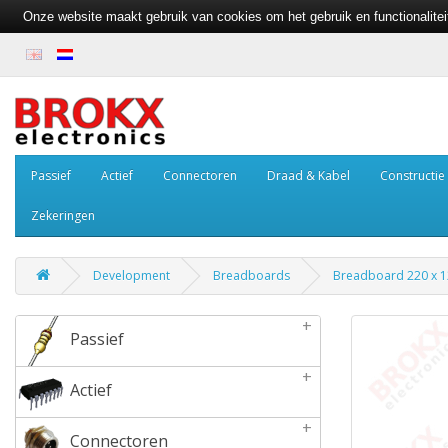
Onze website maakt gebruik van cookies om het gebruik en functionalite
Passief
Actief
Connectoren
Draad & Kabel
Constructie
Zekeringen
Development
Breadboards
Breadboard 220 x 
+
Passief
+
Actief
+
Connectoren