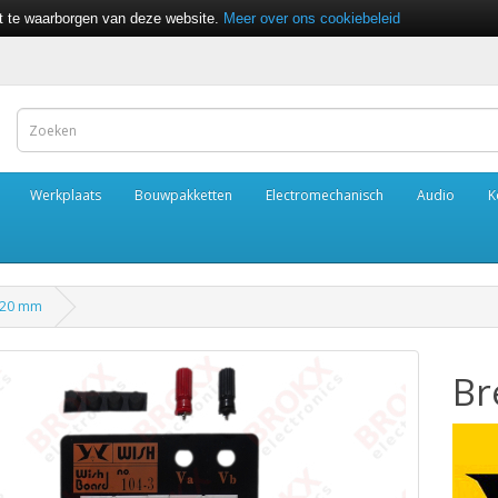
it te waarborgen van deze website.
Meer over ons cookiebeleid
Werkplaats
Bouwpakketten
Electromechanisch
Audio
K
120 mm
Br