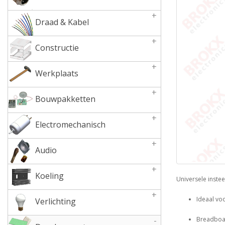
+
Draad & Kabel
+
Constructie
+
Werkplaats
+
Bouwpakketten
+
Electromechanisch
+
Audio
+
Koeling
Universele inste
+
Ideaal vo
Verlichting
-
Breadboar