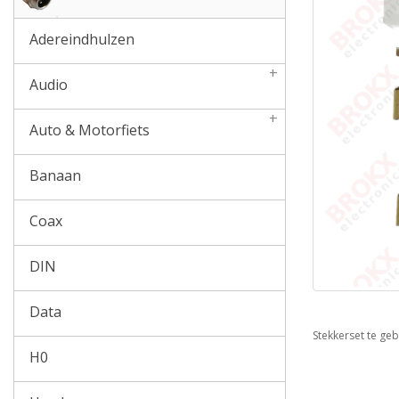
Adereindhulzen
+
Audio
+
Auto & Motorfiets
Banaan
Coax
DIN
Data
Stekkerset te geb
H0