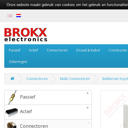
Onze website maakt gebruik van cookies om het gebruik en functionalite
Passief
Actief
Connectoren
Draad & Kabel
Constructie
Zekeringen
Connectoren
Multi Connectoren
Stekkerset 6-pol
+
Passief
+
Actief
-
Connectoren