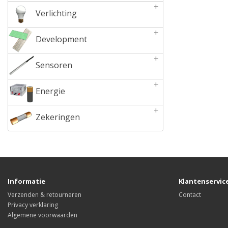
+
Verlichting
+
Development
+
Sensoren
+
Energie
+
Zekeringen
Informatie
Klantenservic
Verzenden & retourneren
Contact
Privacy verklaring
Algemene voorwaarden