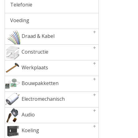
Telefonie
Voeding
+
Draad & Kabel
+
Constructie
+
Werkplaats
+
Bouwpakketten
+
Electromechanisch
+
Audio
+
Koeling