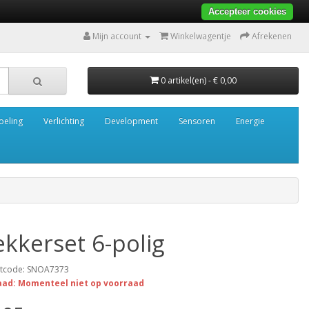
Accepteer cookies
Mijn account
Winkelwagentje
Afrekenen
0 artikel(en) - € 0,00
oeling
Verlichting
Development
Sensoren
Energie
ekkerset 6-polig
tcode: SNOA7373
aad: Momenteel niet op voorraad