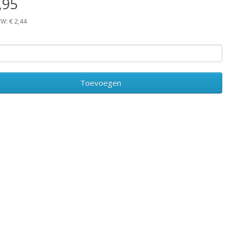
,95
TW: € 2,44
Toevoegen