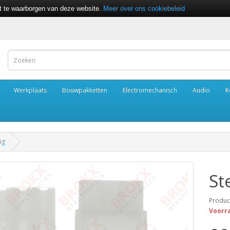
it te waarborgen van deze website.
Meer over ons cookiebeleid
Werkplaats
Bouwpakketten
Electromechanisch
Audio
K
ig
St
Produc
Voorr