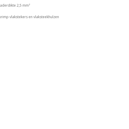
aderdikte 2,5 mm²
krimp vlakstekers en vlaksteekhulzen