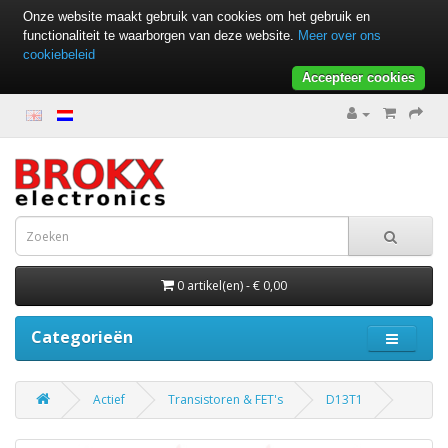
Onze website maakt gebruik van cookies om het gebruik en
functionaliteit te waarborgen van deze website.
Meer over ons
cookiebeleid
Accepteer cookies
0 artikel(en) - € 0,00
Categorieën
Actief
Transistoren & FET's
D13T1