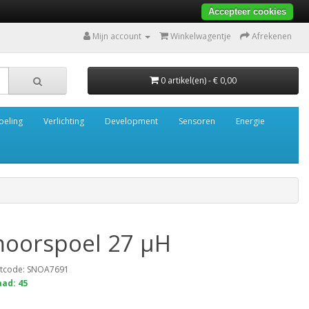
Accepteer cookies
Mijn account
Winkelwagentje
Afrekenen
0 artikel(en) - € 0,00
oeling
Verlichting
Development
Sensoren
Energie
oorspoel 27 µH
tcode: SNOA7691
ad: 45