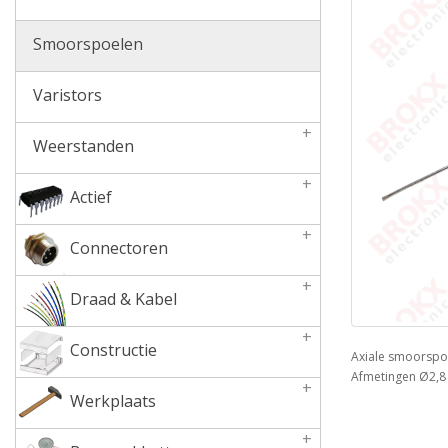
Smoorspoelen
Varistors
+
Weerstanden
+
Actief
+
Connectoren
+
Draad & Kabel
+
Constructie
Axiale smoorspo
Afmetingen Ø2,8
+
Werkplaats
+