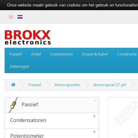
Onze website maakt gebruik van cookies om het gebruik en functionalite
Passief
Actief
Connectoren
Draad & Kabel
Constructie
Zekeringen
Passief
Smoorspoelen
Smoorspoel 27 µH
-
Passief
+
Condensatoren
+
Potentiometer