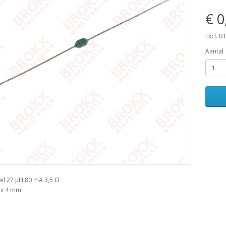
€ 0
Excl. B
Aantal
el 27 µH 80 mA 3,5 Ω
 x 4 mm