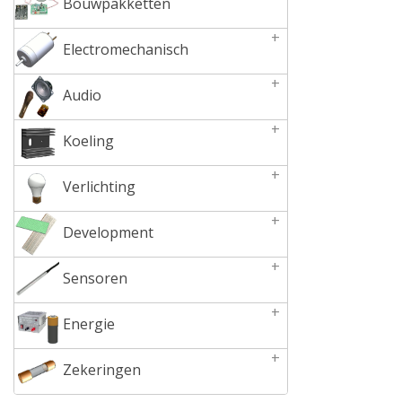
Bouwpakketten
+
Electromechanisch
+
Audio
+
Koeling
+
Verlichting
+
Development
+
Sensoren
+
Energie
+
Zekeringen