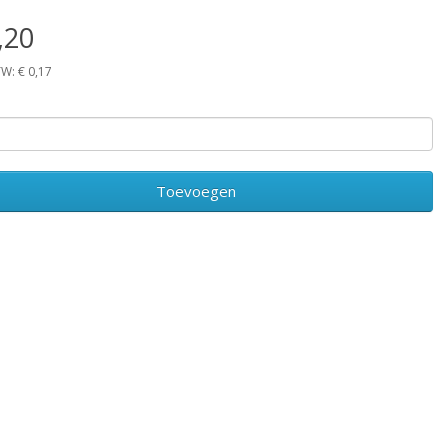
,20
TW: € 0,17
Toevoegen