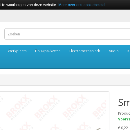
it te waarborgen van deze website.
Meer over ons cookiebeleid
Werkplaats
Bouwpakketten
Electromechanisch
Audio
K
Sm
Produc
Voorra
€ 0,22