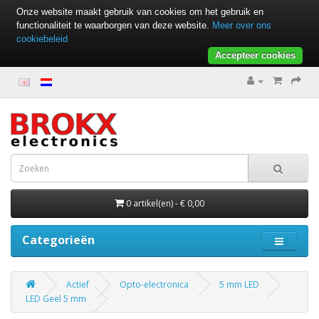
Onze website maakt gebruik van cookies om het gebruik en
functionaliteit te waarborgen van deze website.
Meer over ons
cookiebeleid
Accepteer cookies
0 artikel(en) - € 0,00
Categorieën
Actief
Opto-electronica
5 mm LED
LED Geel 5 mm