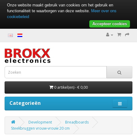
Onze website maakt gebruik van cookies om het gebruik en
functionaliteit te waarborgen van deze website.
Meer over ons
cookiebeleid
Accepteer cookies
0 artikel(en) - € 0,00
Categorieën
Development
Breadboards
Steekbruggen vrouw-vrouw 20 cm