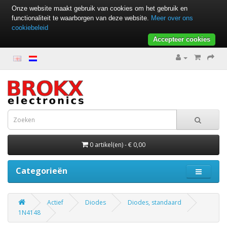
Onze website maakt gebruik van cookies om het gebruik en
functionaliteit te waarborgen van deze website.
Meer over ons
cookiebeleid
Accepteer cookies
0 artikel(en) - € 0,00
Categorieën
Actief
Diodes
Diodes, standaard
1N4148