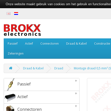
Onze website maakt gebruik van cookies om het gebruik en functionalite
Passief
Actief
Connectoren
Draad & Kabel
Constructie
Zekeringen
Draad & Kabel
Draad
Montage draad 0,5 mm² (
+
Passief
+
Actief
+
Connectoren