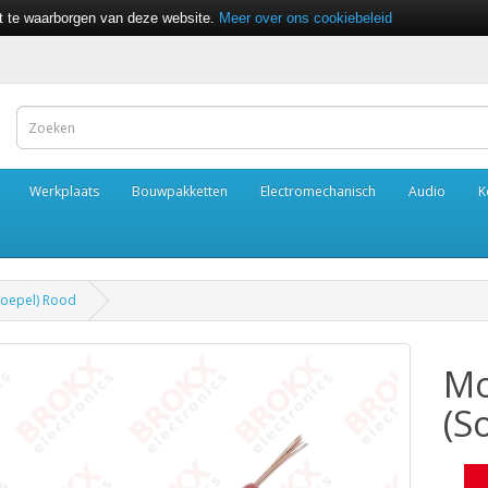
it te waarborgen van deze website.
Meer over ons cookiebeleid
Werkplaats
Bouwpakketten
Electromechanisch
Audio
K
Soepel) Rood
Mo
(S