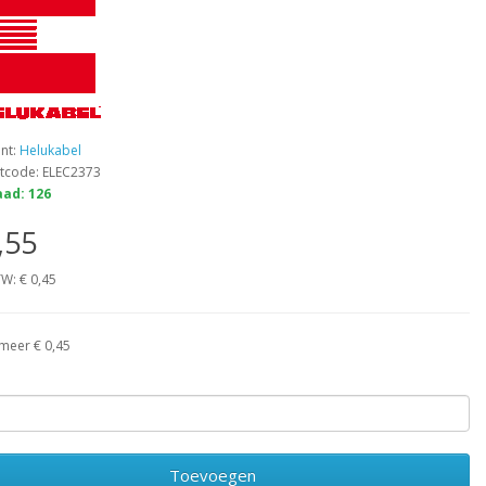
ant:
Helukabel
tcode: ELEC2373
ad: 126
,55
TW: € 0,45
 meer € 0,45
Toevoegen