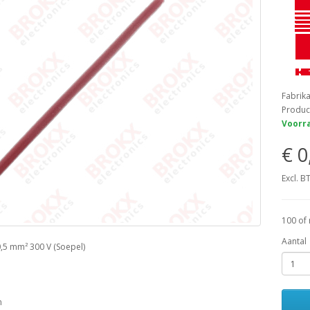
Fabrik
Produc
Voorra
€ 0
Excl. B
100 of
Aantal
,5 mm² 300 V (Soepel)
m