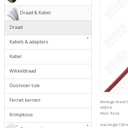
-
Draad & Kabel
Draad
+
Kabels & adapters
Kabel
Wikkeldraad
Doorvoer tule
Ferriet kernen
Montage draad 0
H05V-K
Kleur: Rood
Krimpkous
+
max lengte 100 