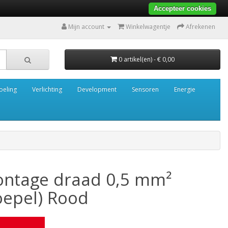
Accepteer cookies
Mijn account
Winkelwagentje
Afrekenen
0 artikel(en) - € 0,00
oeling
Verlichting
Development
Sensoren
Energie
ntage draad 0,5 mm²
oepel) Rood