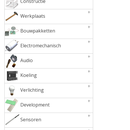
Constructie
+
Werkplaats
+
Bouwpakketten
+
Electromechanisch
+
Audio
+
Koeling
+
Verlichting
+
Development
+
Sensoren