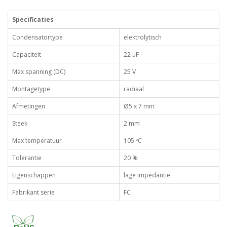
Specificaties
Condensatortype
elektrolytisch
Capaciteit
22 µF
Max spanning (DC)
25 V
Montagetype
radiaal
Afmetingen
Ø5 x 7 mm
Steek
2 mm
Max temperatuur
105 ºC
Tolerantie
20 %
Eigenschappen
lage impedantie
Fabrikant serie
FC