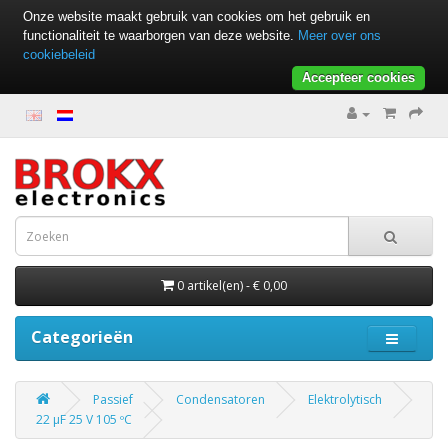
Onze website maakt gebruik van cookies om het gebruik en
functionaliteit te waarborgen van deze website.
Meer over ons
cookiebeleid
Accepteer cookies
0 artikel(en) - € 0,00
Categorieën
Passief
Condensatoren
Elektrolytisch
22 µF 25 V 105 ºC