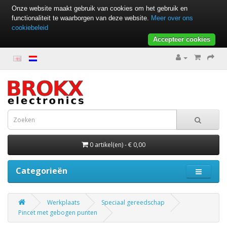
Onze website maakt gebruik van cookies om het gebruik en
functionaliteit te waarborgen van deze website.
Meer over ons
cookiebeleid
Accepteer cookies
0 artikel(en) - € 0,00
Categorieën
Werkplaats
Speciaal gereedschap
Pincet met gebogen punten