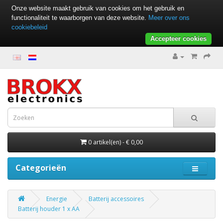
Onze website maakt gebruik van cookies om het gebruik en
functionaliteit te waarborgen van deze website.
Meer over ons
cookiebeleid
Accepteer cookies
0 artikel(en) - € 0,00
Categorieën
Energie
Batterij accessoires
Batterij houder 1 x AA