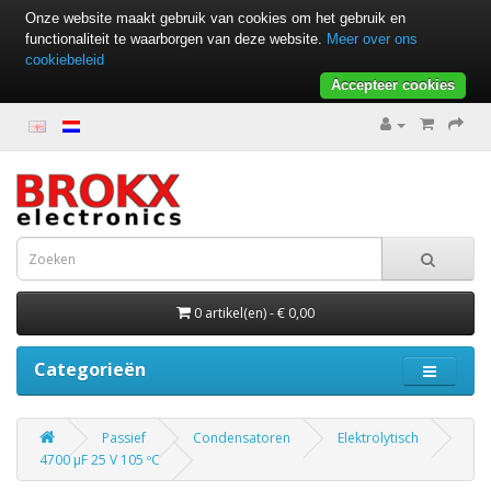
Onze website maakt gebruik van cookies om het gebruik en
functionaliteit te waarborgen van deze website.
Meer over ons
cookiebeleid
Accepteer cookies
0 artikel(en) - € 0,00
Categorieën
Passief
Condensatoren
Elektrolytisch
4700 µF 25 V 105 ºC