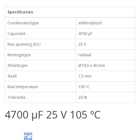
Specificaties
Condensatortype
elektrolytisch
Capaciteit
4700 µF
Max spanning (DC)
25 V
Montagetype
radiaal
Afmetingen
Ø18,5 x 40 mm
Steek
7,5 mm
Max temperatuur
105 ºC
Tolerantie
20 %
4700 µF 25 V 105 ºC