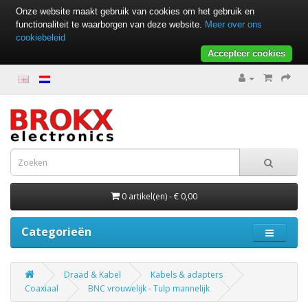
Onze website maakt gebruik van cookies om het gebruik en
functionaliteit te waarborgen van deze website.
Meer over ons
cookiebeleid
Accepteer cookies
0 artikel(en) - € 0,00
Categorieën
Draad & Kabel
Kabels & adapters
Coaxiaal
BNC vrouwelijk - Tulp mannelijk