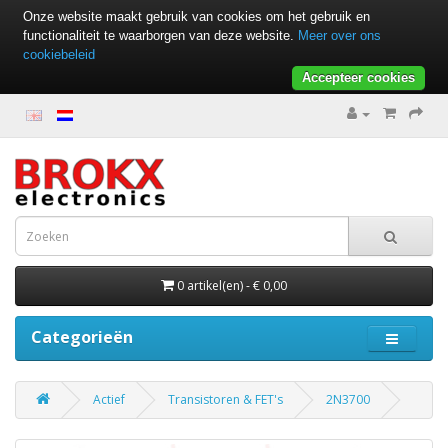
Onze website maakt gebruik van cookies om het gebruik en
functionaliteit te waarborgen van deze website.
Meer over ons
cookiebeleid
Accepteer cookies
0 artikel(en) - € 0,00
Categorieën
Actief
Transistoren & FET's
2N3700