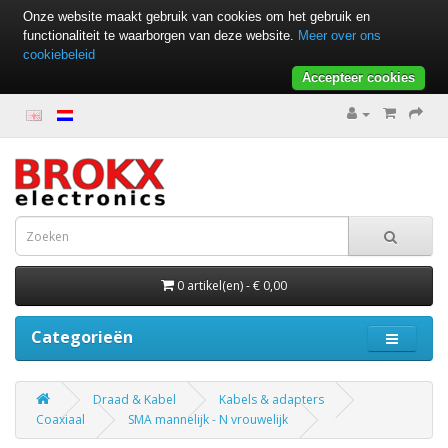
Onze website maakt gebruik van cookies om het gebruik en
functionaliteit te waarborgen van deze website.
Meer over ons
cookiebeleid
Accepteer cookies
0 artikel(en) - € 0,00
Categorieën
Draad & Kabel
Kabels & adapters
Coaxiaal
SMA mannelijk - N vrouwelijk