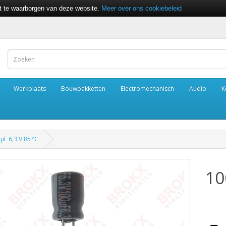
it te waarborgen van deze website.
Meer over ons cookiebeleid
Werkplaats
Bouwpakketten
Electromechanisch
Audio
K
µF 6,3 V 85 ºC
10