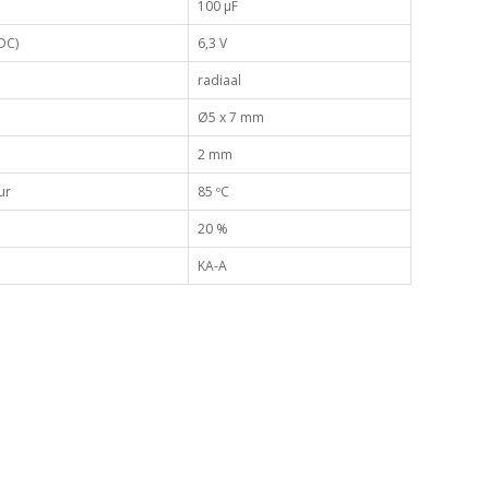
100 µF
DC)
6,3 V
radiaal
Ø5 x 7 mm
2 mm
ur
85 ºC
20 %
KA-A