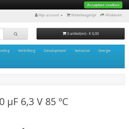
Accepteer cookies
Mijn account
Winkelwagentje
Afrekenen
0 artikel(en) - € 0,00
oeling
Verlichting
Development
Sensoren
Energie
0 µF 6,3 V 85 ºC