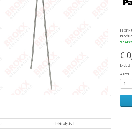
Fabrik
Produc
Voorra
€ 0
Excl. B
Aantal
pe
elektrolytisch