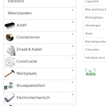
Varistors
Capaciteit
+
Max spanning (
Weerstanden
Montagetype
+
Actief
Afmetingen
+
Steek
Connectoren
Max temperatu
+
Draad & Kabel
Tolerantie
+
Fabrikant serie
Constructie
+
Werkplaats
RoHS
+
Bouwpakketten
+
Electromechanisch