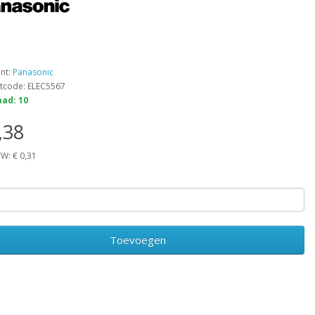
ant:
Panasonic
tcode: ELEC5567
ad: 10
,38
TW: € 0,31
Toevoegen