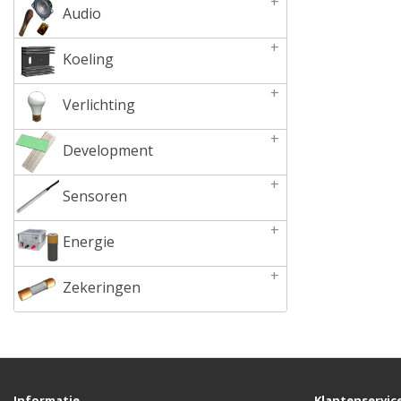
+
Audio
+
Koeling
+
Verlichting
+
Development
+
Sensoren
+
Energie
+
Zekeringen
Informatie
Klantenservic