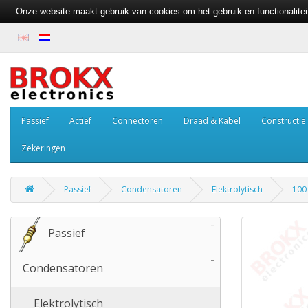
Onze website maakt gebruik van cookies om het gebruik en functionalite
Passief
Actief
Connectoren
Draad & Kabel
Constructie
Zekeringen
Passief
Condensatoren
Elektrolytisch
100 
-
Passief
-
Condensatoren
Elektrolytisch