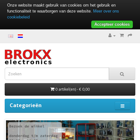
Onze website maakt gebruik van cookies om het gebruik en
functionaliteit te waarborgen van deze website.
Meer over ons
cookiebeleid
Accepteer cookies
0 artikel(en) - € 0,00
Categorieën